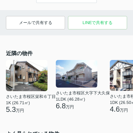
メールで共有する
LINEで共有する
近隣の物件
さいたま市桜区大字下大久保
さいたま市
さいたま市桜区栄和６丁目
1LDK (46.28㎡)
1DK (26.50
1K (26.71㎡)
6.8
万円
4.6
5.3
万円
万円