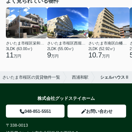
よく見られている物件
さいたま市桜区栄和２丁目
さいたま市桜区西堀６丁目
さいたま市南区白幡６丁目
3LDK (63.00㎡)
2LDK (55.00㎡)
2LDK (52.92㎡)
2
11
9
10.7
万円
万円
万円
さいたま市桜区の賃貸物件一覧
西浦和駅
シェルハウスⅡ
株式会社グッドステイホーム
048-851-5551
お問い合わせ
〒338-0013