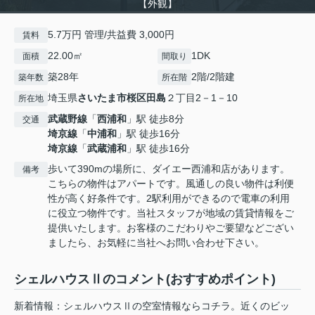
【外観】
5.7万円 管理/共益費 3,000円
賃料
22.00㎡
1DK
面積
間取り
築28年
2階/2階建
築年数
所在階
埼玉県
さいたま市桜区
田島
２丁目2－1－10
所在地
武蔵野線
「
西浦和
」駅 徒歩8分
交通
埼京線
「
中浦和
」駅 徒歩16分
埼京線
「
武蔵浦和
」駅 徒歩16分
歩いて390mの場所に、ダイエー西浦和店があります。
備考
こちらの物件はアパートです。風通しの良い物件は利便
性が高く好条件です。2駅利用ができるので電車の利用
に役立つ物件です。当社スタッフが地域の賃貸情報をご
提供いたします。お客様のこだわりやご要望などござい
ましたら、お気軽に当社へお問い合わせ下さい。
シェルハウスⅡのコメント(おすすめポイント)
新着情報：シェルハウスⅡの空室情報ならコチラ。近くのビッ