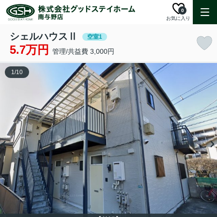
0
お気に入り
シェルハウスⅡ
空室1
5.7万円
管理/共益費 3,000円
1
/
10