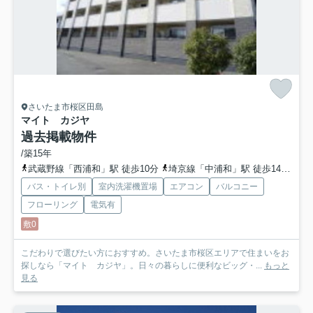
さいたま市桜区田島
マイト カジヤ
過去掲載物件
/築15年
武蔵野線「西浦和」駅 徒歩10分
埼京線「中浦和」駅 徒歩14分
埼
バス・トイレ別
室内洗濯機置場
エアコン
バルコニー
フローリング
電気有
敷0
こだわりで選びたい方におすすめ。さいたま市桜区エリアで住まいをお
探しなら「マイト カジヤ」。日々の暮らしに便利なビッグ・...
もっと
見る