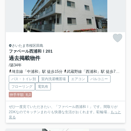
さいたま市桜区田島
ファベール西浦和Ⅰ
201
過去掲載物件
/築34年
埼京線「中浦和」駅 徒歩15分
武蔵野線「西浦和」駅 徒歩7分
埼京
バス・トイレ別
室内洗濯機置場
エアコン
バルコニー
フローリング
電気有
仲手半額
礼0
ぜひ一度見ていただきたい、「ファベール西浦和Ⅰ」です。間取りが
2DKなのでキッチンまわりも快適な生活がおくれます。駐輪場...
もっと
見る