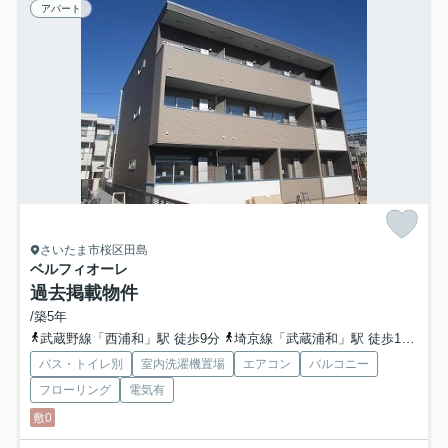
アパート
さいたま市桜区田島
ベルフィオーレ
過去掲載物件
/築5年
武蔵野線「西浦和」駅 徒歩9分
埼京線「武蔵浦和」駅 徒歩18分
埼
バス・トイレ別
室内洗濯機置場
エアコン
バルコニー
フローリング
電気有
敷0