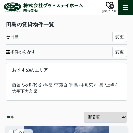
0
お気に入り
田島の賃貸物件一覧
田島
変更
条件から探す
変更
おすすめのエリア
西堀
/
栄和
/
鈴谷
/
常盤
/
下落合
/
田島
/
本町東
/
中島
/
上峰
/
大字下大久保
30
件
アパート