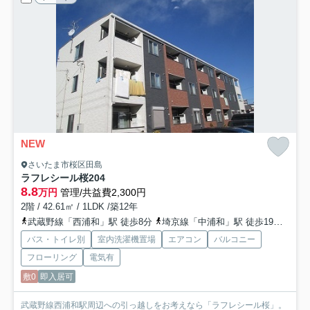
NEW
さいたま市桜区田島
ラフレシール桜
204
8.8
万円
管理/共益費2,300円
2階 / 42.61㎡ / 1LDK /築12年
武蔵野線「西浦和」駅 徒歩8分
埼京線「中浦和」駅 徒歩19分
埼京
バス・トイレ別
室内洗濯機置場
エアコン
バルコニー
フローリング
電気有
敷0
即入居可
武蔵野線西浦和駅周辺への引っ越しをお考えなら「ラフレシール桜」。