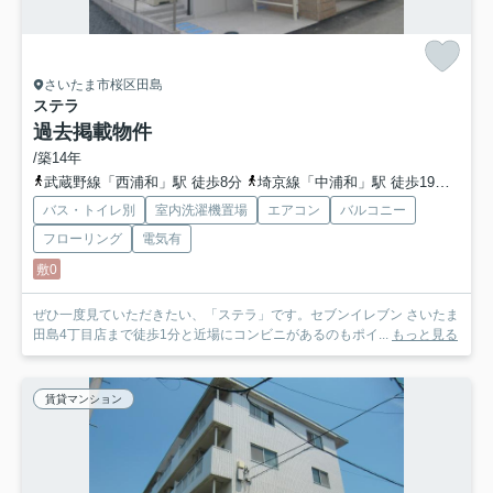
さいたま市桜区田島
ステラ
過去掲載物件
/築14年
武蔵野線「西浦和」駅 徒歩8分
埼京線「中浦和」駅 徒歩19分
埼京
バス・トイレ別
室内洗濯機置場
エアコン
バルコニー
フローリング
電気有
敷0
ぜひ一度見ていただきたい、「ステラ」です。セブンイレブン さいたま
田島4丁目店まで徒歩1分と近場にコンビニがあるのもポイ...
もっと見る
賃貸マンション