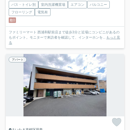
バス・トイレ別
室内洗濯機置場
エアコン
バルコニー
フローリング
電気有
敷0
ファミリーマート 西浦和駅前店まで徒歩3分と近場にコンビニがあるの
もポイント。モニターで来訪者を確認して、インターホンを...
もっと見
る
アパート
さいたま市桜区田島