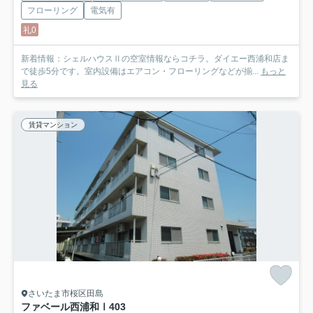
フローリング
電気有
礼0
新着情報：シェルハウスⅡの空室情報ならコチラ。ダイエー西浦和店ま
で徒歩5分です。室内設備はエアコン・フローリングなどが揃...
もっと
見る
賃貸マンション
さいたま市桜区田島
ファベール西浦和Ⅰ
403