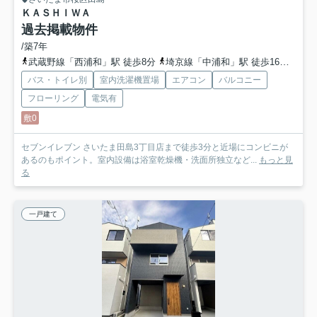
ＫＡＳＨＩＷＡ
過去掲載物件
/築7年
武蔵野線「西浦和」駅 徒歩8分
埼京線「中浦和」駅 徒歩16分
埼京
バス・トイレ別
室内洗濯機置場
エアコン
バルコニー
フローリング
電気有
敷0
セブンイレブン さいたま田島3丁目店まで徒歩3分と近場にコンビニが
あるのもポイント。室内設備は浴室乾燥機・洗面所独立など...
もっと見
る
一戸建て