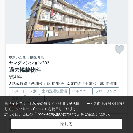
さいたま市桜区田島
ヤマダマンション
302
過去掲載物件
/築41年
武蔵野線「西浦和」駅 徒歩6分
埼京線「中浦和」駅 徒歩18分
埼京
バス・トイレ別
室内洗濯機置場
バルコニー
フローリング
電気有
シャワー
当サイトでは、お客様の当サイト利用状況把握、サービス向上検討を目的と
敷礼0
して、クッキー（Cookie）を使用しています。
詳しくは、当社の
「Cookieの取扱いについて」
をご確認ください。
独立洗面所があり、身支度にも利用できます。このマンションはバルコ
閉じる
ニー付きで、用途に合わせて使用できます。クローゼット付き...
もっと
見る