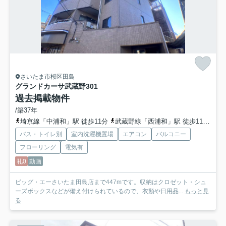
さいたま市桜区田島
グランドカーサ武蔵野
301
過去掲載物件
/築37年
埼京線「中浦和」駅 徒歩11分
武蔵野線「西浦和」駅 徒歩11分
埼
バス・トイレ別
室内洗濯機置場
エアコン
バルコニー
フローリング
電気有
礼0
動画
ビッグ・エーさいたま田島店まで447mです。収納はクロゼット・シュ
ーズボックスなどが備え付けられているので、衣類や日用品...
もっと見
る