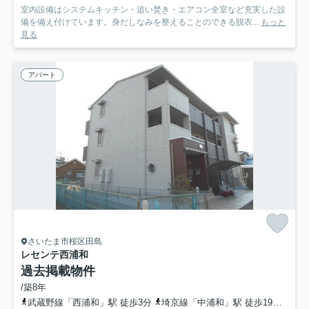
室内設備はシステムキッチン・追い焚き・エアコン全室など充実した設
備を備え付けています。身だしなみを整えることのできる脱衣...
もっと
見る
アパート
さいたま市桜区田島
レセンテ西浦和
過去掲載物件
/築8年
武蔵野線「西浦和」駅 徒歩3分
埼京線「中浦和」駅 徒歩19分
埼京