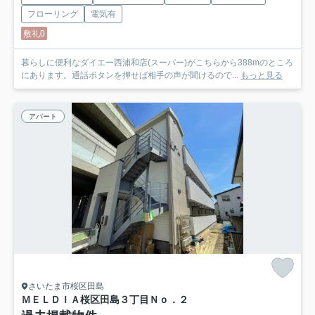
フローリング
電気有
敷礼0
暮らしに便利なダイエー西浦和店(スーパー)がこちらから388mのところ
にあります。通話ボタンを押せば相手の声が聞けるので...
もっと見る
アパート
さいたま市桜区田島
ＭＥＬＤＩＡ桜区田島３丁目Ｎｏ．２