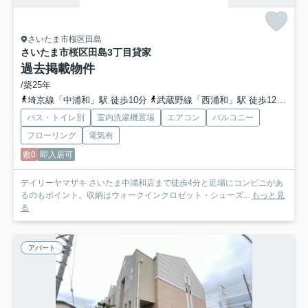
さいたま市桜区田島
さいたま市桜区田島3丁目貸家
過去掲載物件
/築25年
埼京線「中浦和」駅 徒歩10分
武蔵野線「西浦和」駅 徒歩12分
埼
バス・トイレ別
室内洗濯機置場
エアコン
バルコニー
フローリング
電気有
敷0
即入居可
デイリーヤマザキ さいたま中浦和店まで徒歩4分と近場にコンビニがあ
るのもポイント。収納はウォークインクロゼット・シューズ...
もっと見
る
アパート