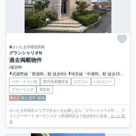
さいたま市桜区田島
グランシャリオN
過去掲載物件
/築20年
武蔵野線「西浦和」駅 徒歩8分
埼京線「中浦和」駅 徒歩15分
埼京
バス・トイレ別
室内洗濯機置場
エアコン
バルコニー
フローリング
電気有
敷礼0
即入居可
動画
さいたま市桜区エリアで住まいをお探しなら「グランシャリオN」。フ
ァミリーマート ガーデンシティ西浦和店まで徒歩6分と近場...
もっと見
る