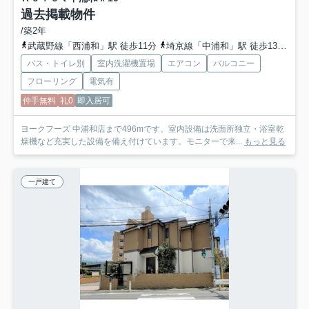
過去掲載物件
/築2年
武蔵野線「西浦和」駅 徒歩11分
埼京線「中浦和」駅 徒歩13分
埼
バス・トイレ別
室内洗濯機置場
エアコン
バルコニー
フローリング
電気有
仲手無料
礼0
即入居可
ヨークフーズ 中浦和店まで496mです。室内設備は洗面所独立・浴室乾
燥機など充実した設備を備え付けています。モニターで来...
もっと見る
一戸建て