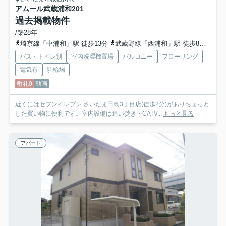
アムール武蔵浦和
201
過去掲載物件
/築28年
埼京線「中浦和」駅 徒歩13分
武蔵野線「西浦和」駅 徒歩8分
埼京
バス・トイレ別
室内洗濯機置場
バルコニー
フローリング
電気有
駐輪場
敷礼0
動画
近くにはセブンイレブン さいたま田島3丁目店(徒歩2分)がありちょっと
した買い物に便利です。室内設備は追い焚き・CATV...
もっと見る
アパート