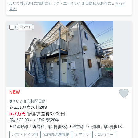
歩いて徒歩3分の場所にビッグ・エーさいたま田島店があるの...
もっと
見る
アパート
NEW
さいたま市桜区田島
シェルハウスⅡ
203
5.7
万円
管理/共益費3,000円
2階 / 22.00㎡ / 1DK /築28年
武蔵野線「西浦和」駅 徒歩8分
埼京線「中浦和」駅 徒歩16分
埼京
バス・トイレ別
室内洗濯機置場
エアコン
バルコニー