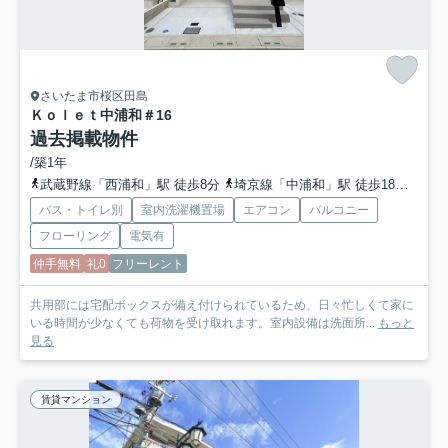
さいたま市桜区田島
Ｋｏｌｅｔ中浦和
＃16
過去掲載物件
/築1年
武蔵野線「西浦和」駅 徒歩8分
埼京線「中浦和」駅 徒歩18分
埼京
バス・トイレ別
室内洗濯機置場
エアコン
バルコニー
フローリング
電気有
仲手無料
礼0
フリーレント
共用部には宅配ボックスが備え付けられているため、日々忙しくて家に
いる時間が少なくても荷物を受け取れます。室内設備は洗面所...
もっと
見る
賃貸マンション