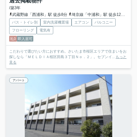
過去掲載物件
/築3年
武蔵野線「西浦和」駅 徒歩8分
埼京線「中浦和」駅 徒歩12分
埼京
バス・トイレ別
室内洗濯機置場
エアコン
バルコニー
フローリング
電気有
礼0
即入居可
こだわりで選びたい方におすすめ。さいたま市桜区エリアで住まいをお
探しなら「ＭＥＬＤＩＡ桜区田島３丁目Ｎｏ．２」。セブンイ...
もっと
見る
アパート