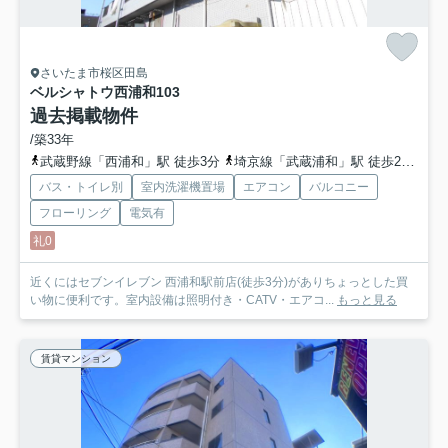
さいたま市桜区田島
ベルシャトウ西浦和
103
過去掲載物件
/築33年
武蔵野線「西浦和」駅 徒歩3分
埼京線「武蔵浦和」駅 徒歩21分
埼
バス・トイレ別
室内洗濯機置場
エアコン
バルコニー
フローリング
電気有
礼0
近くにはセブンイレブン 西浦和駅前店(徒歩3分)がありちょっとした買
い物に便利です。室内設備は照明付き・CATV・エアコ...
もっと見る
賃貸マンション