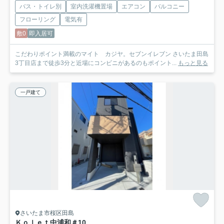
バス・トイレ別
室内洗濯機置場
エアコン
バルコニー
フローリング
電気有
敷0
即入居可
こだわりポイント満載のマイト カジヤ。セブンイレブン さいたま田島
3丁目店まで徒歩3分と近場にコンビニがあるのもポイント...
もっと見る
一戸建て
さいたま市桜区田島
Ｋｏｌｅｔ中浦和
＃10