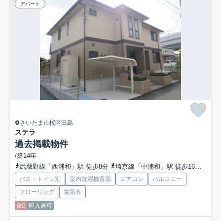
アパート
さいたま市桜区田島
ステラ
過去掲載物件
/築14年
武蔵野線「西浦和」駅 徒歩8分
埼京線「中浦和」駅 徒歩16分
埼京
バス・トイレ別
室内洗濯機置場
エアコン
バルコニー
フローリング
電気有
敷0
即入居可