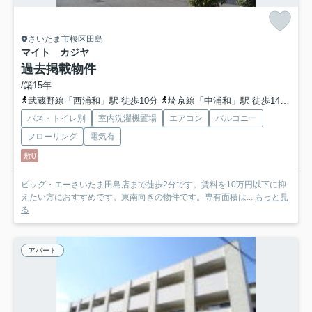
さいたま市桜区田島
マイト カジヤ
過去掲載物件
/築15年
武蔵野線「西浦和」駅 徒歩10分
埼京線「中浦和」駅 徒歩14分
埼
バス・トイレ別
室内洗濯機置場
エアコン
バルコニー
フローリング
電気有
敷0
ビッグ・エーさいたま田島店まで徒歩2分です。賃料を10万円以下に抑
えたい方におすすめです。東南向きの物件です。専有面積は...
もっと見
る
アパート