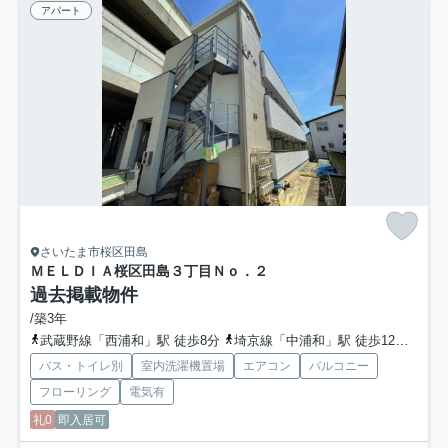
アパート
さいたま市桜区田島
ＭＥＬＤＩＡ桜区田島３丁目Ｎｏ．２
過去掲載物件
/築3年
武蔵野線「西浦和」駅 徒歩8分
埼京線「中浦和」駅 徒歩12分
埼京
バス・トイレ別
室内洗濯機置場
エアコン
バルコニー
フローリング
電気有
礼0
即入居可