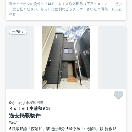
当社イチオシの物件の「ＭＥＬＤＩＡ桜区田島３丁目Ｎｏ．２」。ぜひ
一度ご覧ください。暮らしに便利なビッグ・エーさいたま田島...
もっと
見る
一戸建て
さいたま市桜区田島
Ｋｏｌｅｔ中浦和
＃18
過去掲載物件
/築1年
武蔵野線「西浦和」駅 徒歩8分
埼京線「中浦和」駅 徒歩18分
埼京