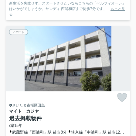
新生活を失敗せず、スタートさせたいならこちらの「ベルフィオーレ」
はいかがでしょうか。サンディ 西浦和店まで徒歩7分です。...
もっと見
る
アパート
さいたま市桜区田島
マイト カジヤ
過去掲載物件
/築15年
武蔵野線「西浦和」駅 徒歩8分
埼京線「中浦和」駅 徒歩12分
埼京