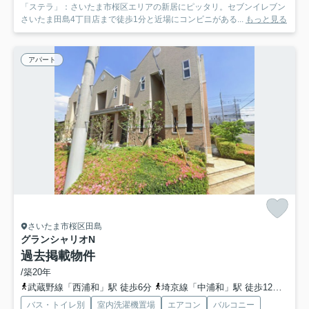
「ステラ」：さいたま市桜区エリアの新居にピッタリ。セブンイレブン
さいたま田島4丁目店まで徒歩1分と近場にコンビニがある...
もっと見る
アパート
さいたま市桜区田島
グランシャリオN
過去掲載物件
/築20年
武蔵野線「西浦和」駅 徒歩6分
埼京線「中浦和」駅 徒歩12分
武蔵
バス・トイレ別
室内洗濯機置場
エアコン
バルコニー