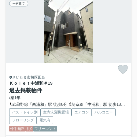
一戸建て
さいたま市桜区田島
Ｋｏｌｅｔ中浦和
＃19
過去掲載物件
/築1年
武蔵野線「西浦和」駅 徒歩8分
埼京線「中浦和」駅 徒歩18分
埼京
バス・トイレ別
室内洗濯機置場
エアコン
バルコニー
フローリング
電気有
仲手無料
礼0
フリーレント