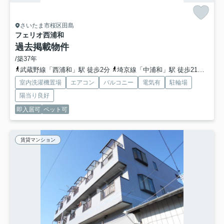
さいたま市桜区田島
フェリオ西浦和
過去掲載物件
/築37年
武蔵野線「西浦和」駅 徒歩2分
埼京線「中浦和」駅 徒歩21分
埼京
室内洗濯機置場
エアコン
バルコニー
電気有
駐輪場
陽当り良好
即入居可
ペット可
賃貸マンション