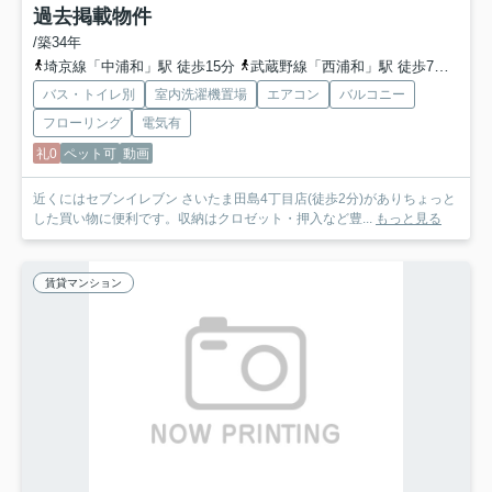
過去掲載物件
/築34年
埼京線「中浦和」駅 徒歩15分
武蔵野線「西浦和」駅 徒歩7分
埼京
バス・トイレ別
室内洗濯機置場
エアコン
バルコニー
フローリング
電気有
礼0
ペット可
動画
近くにはセブンイレブン さいたま田島4丁目店(徒歩2分)がありちょっと
した買い物に便利です。収納はクロゼット・押入など豊...
もっと見る
賃貸マンション