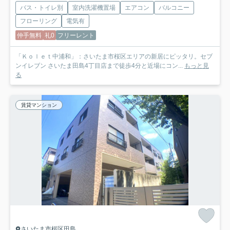
バス・トイレ別
室内洗濯機置場
エアコン
バルコニー
フローリング
電気有
仲手無料
礼0
フリーレント
「Ｋｏｌｅｔ中浦和」：さいたま市桜区エリアの新居にピッタリ。セブ
ンイレブン さいたま田島4丁目店まで徒歩4分と近場にコン...
もっと見
る
賃貸マンション
さいたま市桜区田島