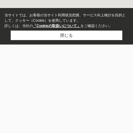
当サイトでは、お客様の当サイト利用状況把握、サービス向上検討を目的と
して、クッキー（Cookie）を使用しています。
詳しくは、当社の
「Cookieの取扱いについて」
をご確認ください。
閉じる
アパート
マンション
株式会社グッドステイホーム
一戸建て
048-851-5551
お問い合わせ
募集中のみ表示
〒338-0013
埼玉県さいたま市中央区鈴谷５丁目2-2
賃料
営業時間：
09:00～17:00
～
定休日：
水曜日・日曜日