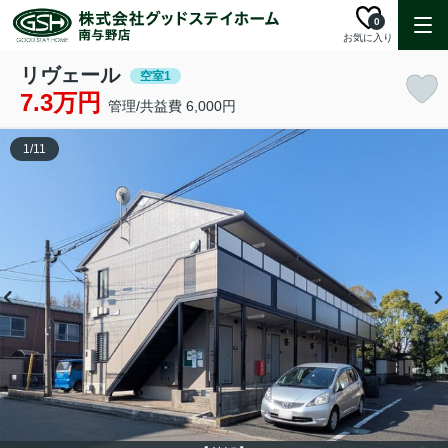
0
お気に入り
リヴェール
空室1
7.3万円
管理/共益費 6,000円
1
/
11