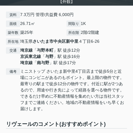
【外観】
7.3万円 管理/共益費 6,000円
賃料
26.71㎡
1K
面積
間取り
築25年
2階/2階建
築年数
所在階
埼玉県
さいたま市中央区
新中里
４丁目6-26
所在地
埼京線
「
与野本町
」駅 徒歩12分
交通
京浜東北線
「
与野
」駅 徒歩16分
埼京線
「
南与野
」駅 徒歩17分
ミニストップ さいたま新中里4丁目店まで徒歩5分と近
備考
場にコンビニがあるのもポイント。最上階の物件です。
最寄りの駅まで徒歩12分の物件です。付近に駅が2つあ
るので、用途や行き先によって経路を選べる物件です。
できるだけ早めに不動産情報を集めたい方は当社スタッ
フまでご連絡ください。地域の不動産情報をいち早くお
届けします。
リヴェールのコメント(おすすめポイント)