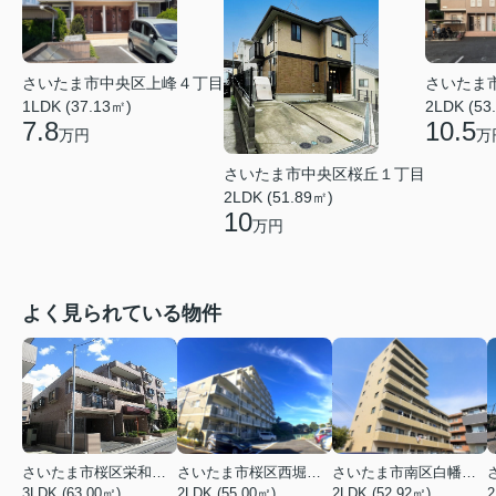
さいたま市中央区上峰４丁目
さいたま
1LDK (37.13㎡)
2LDK (53
7.8
10.5
万円
万
さいたま市中央区桜丘１丁目
2LDK (51.89㎡)
10
万円
よく見られている物件
さいたま市桜区栄和２丁目
さいたま市桜区西堀６丁目
さいたま市南区白幡６丁目
3LDK (63.00㎡)
2LDK (55.00㎡)
2LDK (52.92㎡)
2