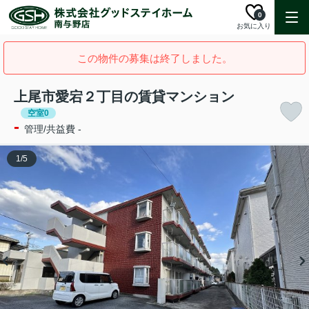
0
お気に入り
この物件の募集は終了しました。
上尾市愛宕２丁目の賃貸マンション
空室0
-
管理/共益費 -
1
/
5