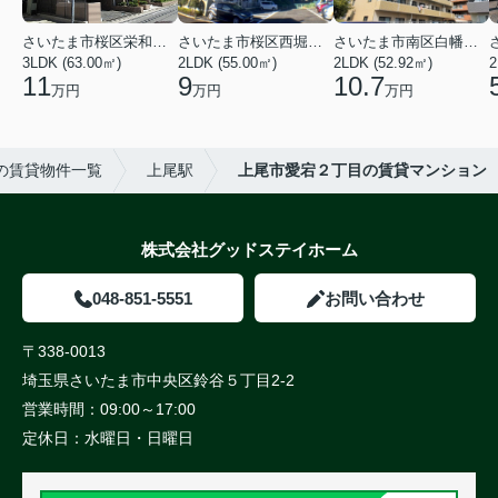
さいたま市桜区栄和２丁目
さいたま市桜区西堀６丁目
さいたま市南区白幡６丁目
3LDK (63.00㎡)
2LDK (55.00㎡)
2LDK (52.92㎡)
2
11
9
10.7
万円
万円
万円
の賃貸物件一覧
上尾駅
上尾市愛宕２丁目の賃貸マンション
株式会社グッドステイホーム
048-851-5551
お問い合わせ
〒338-0013
埼玉県さいたま市中央区鈴谷５丁目2-2
営業時間：
09:00～17:00
定休日：
水曜日・日曜日