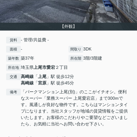
【外観】
- 管理/共益費 -
賃料
-
3DK
面積
間取り
築37年
3階/3階建
築年数
所在階
埼玉県
上尾市
愛宕
２丁目
所在地
高崎線
「
上尾
」駅 徒歩12分
交通
高崎線
「
宮原
」駅 徒歩45分
「パークマンション上尾(別)」のここがイチオシ。便利
備考
なスーパー「業務スーパー 上尾愛宕店」まで300mで
す。風通しが良好な物件です。こちらはマンションタイ
プになります。当社スタッフが地域の賃貸情報をご提供
いたします。お客様のこだわりやご要望などございまし
たら、お気軽に当社へお問い合わせ下さい。