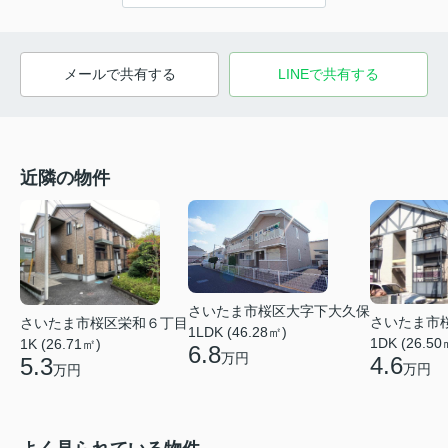
メールで共有する
LINEで共有する
近隣の物件
さいたま市桜区大字下大久保
さいたま市
さいたま市桜区栄和６丁目
1LDK (46.28㎡)
1DK (26.50
1K (26.71㎡)
6.8
万円
4.6
5.3
万円
万円