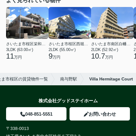
よく見られている物件
さいたま市桜区栄和２丁目
さいたま市桜区西堀６丁目
さいたま市南区白幡６丁目
3LDK (63.00㎡)
2LDK (55.00㎡)
2LDK (52.92㎡)
2
11
9
10.7
万円
万円
万円
たま市桜区の賃貸物件一覧
南与野駅
Villa Hermitage Court
株式会社グッドステイホーム
048-851-5551
お問い合わせ
〒338-0013