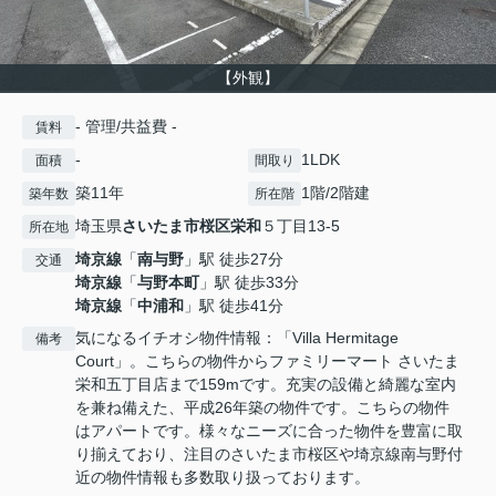
【外観】
- 管理/共益費 -
賃料
-
1LDK
面積
間取り
築11年
1階/2階建
築年数
所在階
埼玉県
さいたま市桜区
栄和
５丁目13-5
所在地
埼京線
「
南与野
」駅 徒歩27分
交通
埼京線
「
与野本町
」駅 徒歩33分
埼京線
「
中浦和
」駅 徒歩41分
気になるイチオシ物件情報：「Villa Hermitage
備考
Court」。こちらの物件からファミリーマート さいたま
栄和五丁目店まで159mです。充実の設備と綺麗な室内
を兼ね備えた、平成26年築の物件です。こちらの物件
はアパートです。様々なニーズに合った物件を豊富に取
り揃えており、注目のさいたま市桜区や埼京線南与野付
近の物件情報も多数取り扱っております。