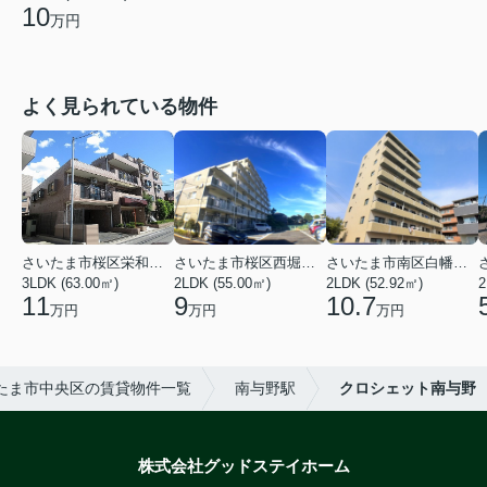
10
万円
よく見られている物件
さいたま市桜区栄和２丁目
さいたま市桜区西堀６丁目
さいたま市南区白幡６丁目
3LDK (63.00㎡)
2LDK (55.00㎡)
2LDK (52.92㎡)
2
11
9
10.7
万円
万円
万円
たま市中央区の賃貸物件一覧
南与野駅
クロシェット南与野
株式会社グッドステイホーム