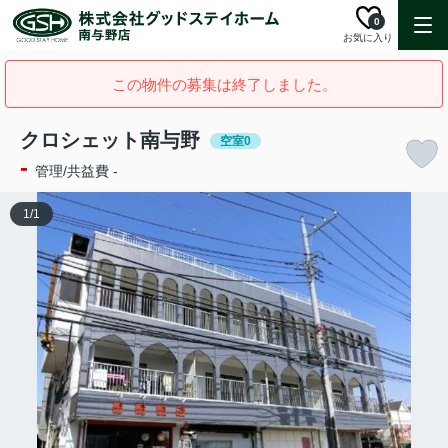
0
お気に入り
この物件の募集は終了しました。
クロシェット南与野
空室0
-
管理/共益費 -
1
/
1