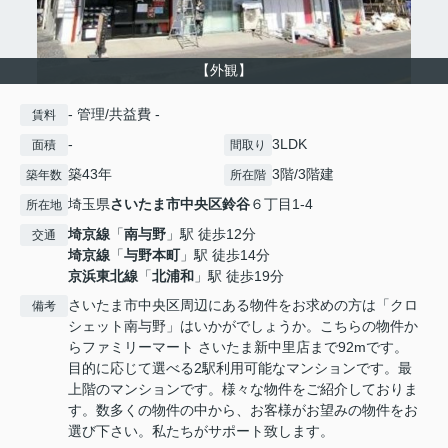
【外観】
- 管理/共益費 -
賃料
-
3LDK
面積
間取り
築43年
3階/3階建
築年数
所在階
埼玉県
さいたま市中央区
鈴谷
６丁目1-4
所在地
埼京線
「
南与野
」駅 徒歩12分
交通
埼京線
「
与野本町
」駅 徒歩14分
京浜東北線
「
北浦和
」駅 徒歩19分
さいたま市中央区周辺にある物件をお求めの方は「クロ
備考
シェット南与野」はいかがでしょうか。こちらの物件か
らファミリーマート さいたま新中里店まで92mです。
目的に応じて選べる2駅利用可能なマンションです。最
上階のマンションです。様々な物件をご紹介しておりま
す。数多くの物件の中から、お客様がお望みの物件をお
選び下さい。私たちがサポート致します。