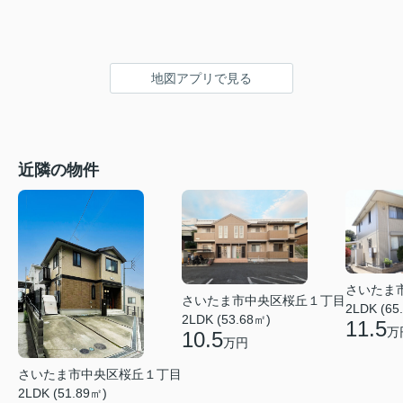
地図アプリで見る
近隣の物件
さいたま
さいたま市中央区桜丘１丁目
2LDK (65
2LDK (53.68㎡)
11.5
万
10.5
万円
さいたま市中央区桜丘１丁目
2LDK (51.89㎡)