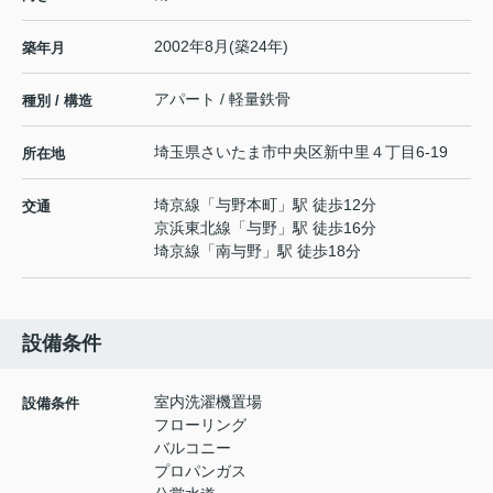
2002年8月(築24年)
築年月
アパート / 軽量鉄骨
種別 / 構造
埼玉県
さいたま市中央区
新中里
４丁目6-19
所在地
埼京線
「
与野本町
」駅 徒歩12分
交通
京浜東北線
「
与野
」駅 徒歩16分
埼京線
「
南与野
」駅 徒歩18分
設備条件
室内洗濯機置場
設備条件
フローリング
バルコニー
プロパンガス