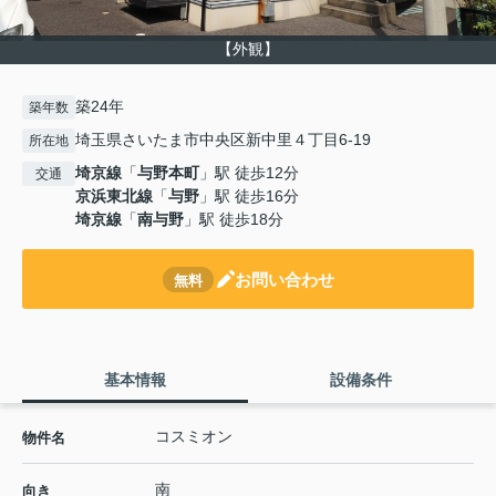
【外観】
築24年
築年数
埼玉県さいたま市中央区新中里４丁目6-19
所在地
埼京線
「
与野本町
」駅 徒歩12分
交通
京浜東北線
「
与野
」駅 徒歩16分
埼京線
「
南与野
」駅 徒歩18分
お問い合わせ
無料
基本情報
設備条件
コスミオン
物件名
南
向き