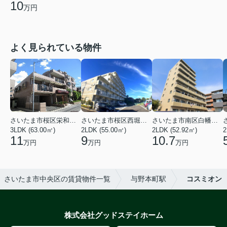
10
万円
よく見られている物件
さいたま市桜区栄和２丁目
さいたま市桜区西堀６丁目
さいたま市南区白幡６丁目
3LDK (63.00㎡)
2LDK (55.00㎡)
2LDK (52.92㎡)
2
11
9
10.7
万円
万円
万円
さいたま市中央区の賃貸物件一覧
与野本町駅
コスミオン
株式会社グッドステイホーム