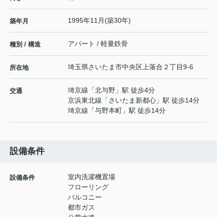
1995年11月(築30年)
築年月
アパート / 軽量鉄骨
種別 / 構造
埼玉県
さいたま市中央区
上落合
２丁目9-6
所在地
埼京線
「
北与野
」駅 徒歩4分
交通
京浜東北線
「
さいたま新都心
」駅 徒歩14分
埼京線
「
与野本町
」駅 徒歩14分
設備条件
室内洗濯機置場
設備条件
フローリング
バルコニー
都市ガス