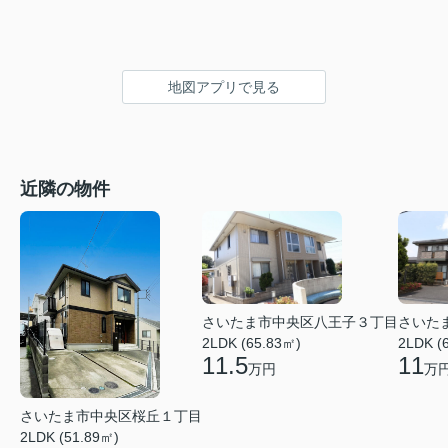
地図アプリで見る
近隣の物件
さいたま市中央区八王子３丁目
さいた
2LDK (65.83㎡)
2LDK (
11.5
11
万円
万
さいたま市中央区桜丘１丁目
2LDK (51.89㎡)