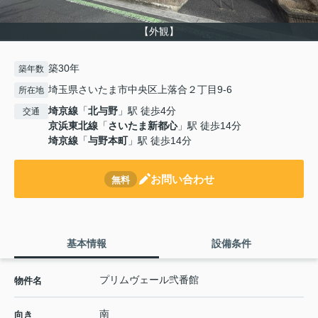
【外観】
築30年
築年数
埼玉県さいたま市中央区上落合２丁目9-6
所在地
埼京線
「
北与野
」駅 徒歩4分
交通
京浜東北線
「
さいたま新都心
」駅 徒歩14分
埼京線
「
与野本町
」駅 徒歩14分
お問い合わせ
無料
基本情報
設備条件
プリムヴェール弐番館
物件名
南
向き