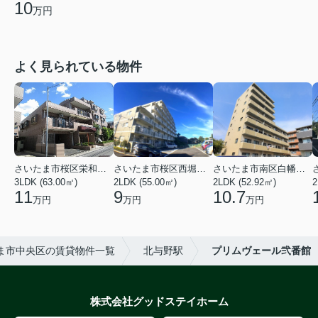
10
万円
よく見られている物件
さいたま市桜区栄和２丁目
さいたま市桜区西堀６丁目
さいたま市南区白幡６丁目
3LDK (63.00㎡)
2LDK (55.00㎡)
2LDK (52.92㎡)
2
11
9
10.7
万円
万円
万円
ま市中央区の賃貸物件一覧
北与野駅
プリムヴェール弐番館
株式会社グッドステイホーム