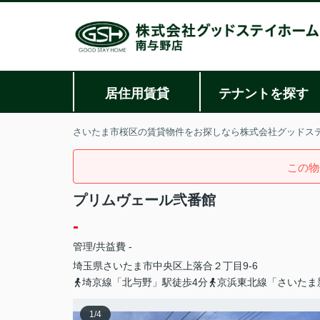
居住用賃貸
テナントを探す
さいたま市桜区の賃貸物件をお探しなら株式会社グッドス
この物
プリムヴェール弐番館
-
管理/共益費 -
埼玉県
さいたま市中央区
上落合
２丁目9-6
埼京線「北与野」駅徒歩4分
京浜東北線「さいたま
1
/
4