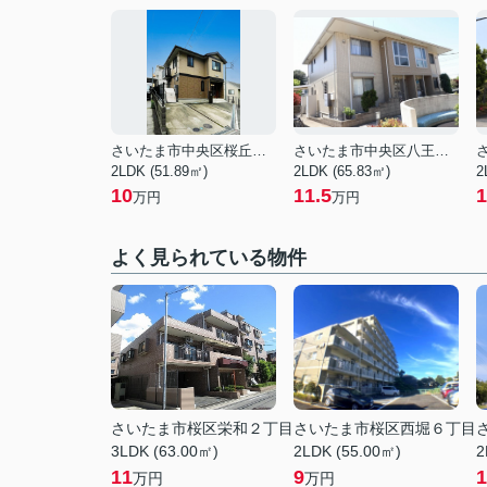
さいたま市中央区桜丘１丁目
さいたま市中央区八王子３丁目
2LDK (51.89㎡)
2LDK (65.83㎡)
2
10
11.5
1
万円
万円
よく見られている物件
さいたま市桜区栄和２丁目
さいたま市桜区西堀６丁目
3LDK (63.00㎡)
2LDK (55.00㎡)
2
11
9
1
万円
万円