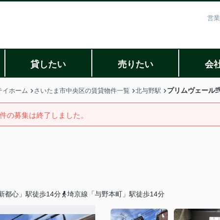
営業
貸したい
売りたい
会
プリムヴェール
テイホーム
さいたま市中央区の賃貸物件一覧
北与野駅
件の募集は終了しました。
新都心」駅徒歩14分
埼京線「与野本町」駅徒歩14分