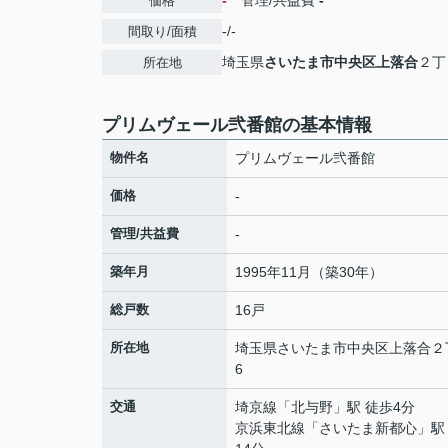
-
管理/共益費
-
価格
-/-
間取り/面積
埼玉県
さいたま市中央区
上落合
２丁
所在地
プリムヴェール弐番館の基本情報
物件名
プリムヴェール弐番館
価格
-
管理/共益費
-
築年月
1995年11月（築30年）
総戸数
16戸
所在地
埼玉県
さいたま市中央区
上落合
２
6
交通
埼京線
「
北与野
」駅 徒歩4分
京浜東北線
「
さいたま新都心
」駅