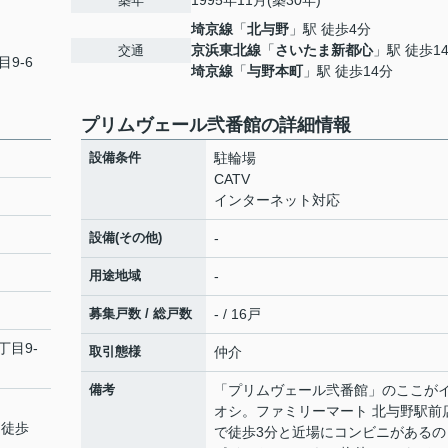
1995年11月(築30年)
築年
埼京線
「
北与野
」駅 徒歩4分
京浜東北線
「
さいたま新都心
」駅 徒歩1
交通
目9-6
埼京線
「
与野本町
」駅 徒歩14分
プリムヴェール弐番館の詳細情報
設備条件
駐輪場
CATV
インターネット対応
設備(その他)
-
用途地域
-
募集戸数 / 総戸数
- / 16戸
丁目9-
取引態様
仲介
備考
「プリムヴェール弐番館」のここが
オシ。ファミリーマート 北与野駅前
 徒歩
で徒歩3分と近場にコンビニがあるの