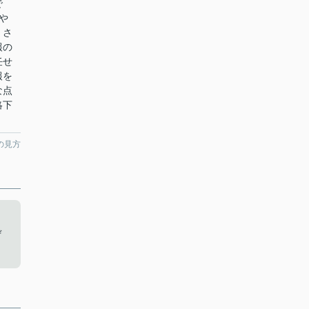
で
や
。さ
報の
任せ
報を
な点
絡下
の見方
ぜ