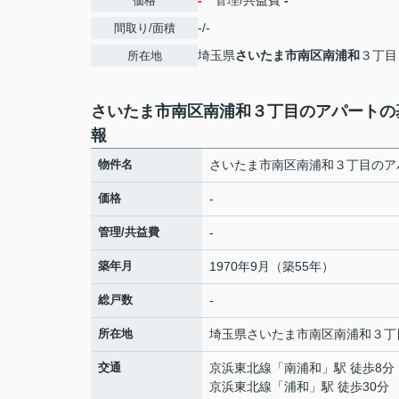
-
管理/共益費
-
価格
-/-
間取り/面積
埼玉県
さいたま市南区
南浦和
３丁目
所在地
さいたま市南区南浦和３丁目のアパートの
報
物件名
さいたま市南区南浦和３丁目のア
価格
-
管理/共益費
-
築年月
1970年9月（築55年）
総戸数
-
所在地
埼玉県
さいたま市南区
南浦和
３丁
交通
京浜東北線
「
南浦和
」駅 徒歩8分
京浜東北線
「
浦和
」駅 徒歩30分