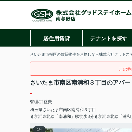
居住用賃貸
テナントを探す
さいたま市桜区の賃貸物件をお探しなら株式会社グッドス
この物
さいたま市南区南浦和３丁目のアパー
-
管理/共益費 -
埼玉県
さいたま市南区
南浦和
３丁目
京浜東北線「南浦和」駅徒歩8分
京浜東北線「浦和
1
/
4