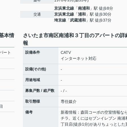
1970年9月(築55年)
築年
京浜東北線
「
南浦和
」駅 徒歩8分
京浜東北線
「
浦和
」駅 徒歩30分
交通
埼京線
「
武蔵浦和
」駅 徒歩37分
基本情
さいたま市南区南浦和３丁目のアパートの詳
報
パート
設備条件
CATV
インターネット対応
設備(その他)
-
用途地域
-
募集戸数 / 総戸数
- / -
取引態様
専任媒介
目
備考
新着情報：森田コーポの空室情報な
チラ。近くにはセブンイレブン 南浦
丁目店(徒歩1分)がありちょっとした