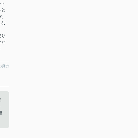
ート
件と
た
とな
さ
取り
など
さ
の見方
駅
を
軽