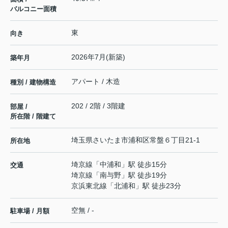
バルコニー面積
東
向き
2026年7月(新築)
築年月
アパート / 木造
種別 / 建物構造
202 / 2階 / 3階建
部屋 /
所在階 / 階建て
埼玉県
さいたま市浦和区
常盤
６丁目21-1
所在地
埼京線
「
中浦和
」駅 徒歩15分
交通
埼京線
「
南与野
」駅 徒歩19分
京浜東北線
「
北浦和
」駅 徒歩23分
空無 / -
駐車場 / 月額