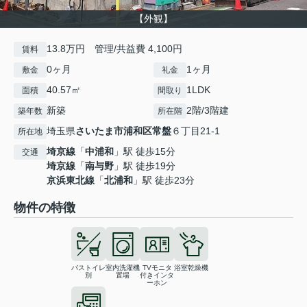
【外観】
13.8万円 管理/共益費 4,100円
賃料
0ヶ月
1ヶ月
敷金
礼金
40.57㎡
1LDK
面積
間取り
新築
2階/3階建
築年数
所在階
埼玉県
さいたま市浦和区
常盤
６丁目21-1
所在地
埼京線
「
中浦和
」駅 徒歩15分
交通
埼京線
「
南与野
」駅 徒歩19分
京浜東北線
「
北浦和
」駅 徒歩23分
物件の特徴
バストイレ
室内洗濯機
TVモニタ
浴室乾燥機
別
置場
付きインタ
ーホン