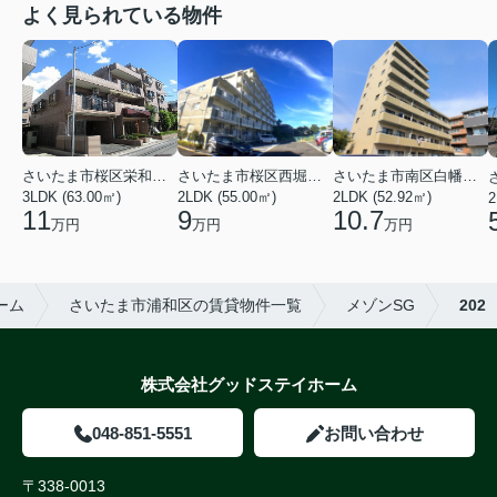
よく見られている物件
さいたま市南区白幡６丁目
さいたま市桜区栄和２丁目
さいたま市桜区西堀６丁目
2LDK (52.92㎡)
3LDK (63.00㎡)
2LDK (55.00㎡)
2
10.7
11
9
万円
万円
万円
ーム
さいたま市浦和区の賃貸物件一覧
メゾンSG
202
株式会社グッドステイホーム
048-851-5551
お問い合わせ
〒338-0013