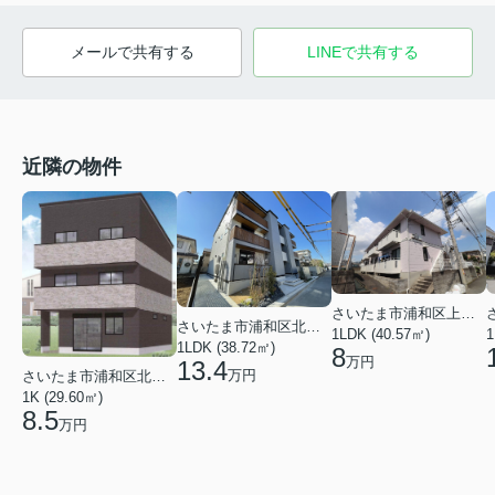
メールで共有する
LINEで共有する
近隣の物件
さいたま市浦和区上木崎６丁目
さいたま市浦和区北浦和２丁目
1LDK (40.57㎡)
1
1LDK (38.72㎡)
8
万円
13.4
万円
さいたま市浦和区北浦和１丁目
1K (29.60㎡)
8.5
万円