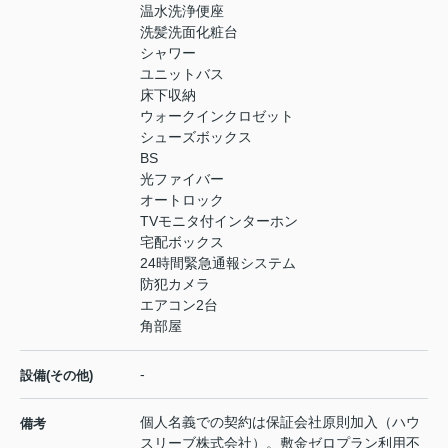
温水洗浄便座
洗髪洗面化粧台
シャワー
ユニットバス
床下収納
ウォークインクロゼット
シューズボックス
BS
光ファイバー
オートロック
TVモニタ付インターホン
宅配ボックス
24時間緊急通報システム
防犯カメラ
エアコン2台
角部屋
-
設備(その他)
個人名義での契約は保証会社原則加入（ハウ
備考
スリーブ株式会社）。敷金ゼロプラン利用不