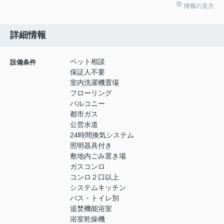
情報の見方
詳細情報
ペット相談
設備条件
保証人不要
室内洗濯機置場
フローリング
バルコニー
都市ガス
公営水道
24時間換気システム
照明器具付き
敷地内ごみ置き場
ガスコンロ
コンロ２口以上
システムキッチン
バス・トイレ別
追焚機能浴室
浴室乾燥機