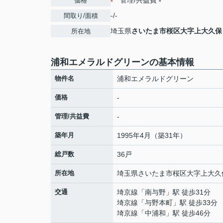
-
管理/共益費
-
価格
-/-
間取り/面積
埼玉県
さいたま市桜区
大字上大久保
所在地
浦和エメラルドグリーンの基本情報
物件名
浦和エメラルドグリーン
価格
-
管理/共益費
-
築年月
1995年4月（築31年）
総戸数
36戸
所在地
埼玉県
さいたま市桜区
大字上大久
交通
埼京線
「
南与野
」駅 徒歩31分
埼京線
「
与野本町
」駅 徒歩33分
埼京線
「
中浦和
」駅 徒歩46分