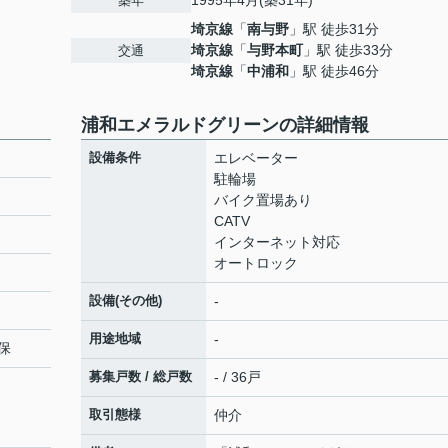
1995年4月(築31年)
築年
埼京線
「
南与野
」駅 徒歩31分
埼京線
「
与野本町
」駅 徒歩33分
交通
埼京線
「
中浦和
」駅 徒歩46分
浦和エメラルドグリーンの詳細情報
設備条件
エレベーター
駐輪場
バイク置場あり
CATV
インターネット対応
オートロック
設備(その他)
-
用途地域
-
保
募集戸数 / 総戸数
- / 36戸
取引態様
仲介