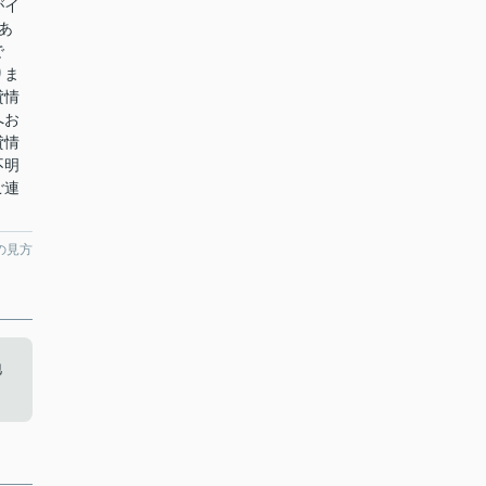
がイ
あ
で
りま
貸情
へお
貸情
不明
ご連
の見方
地