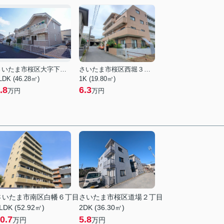
さいたま市桜区大字下大久保
さいたま市桜区西堀３丁目
LDK (46.28㎡)
1K (19.80㎡)
.8
6.3
万円
万円
さいたま市南区白幡６丁目
さいたま市桜区道場２丁目
LDK (52.92㎡)
2DK (36.30㎡)
0.7
5.8
万円
万円