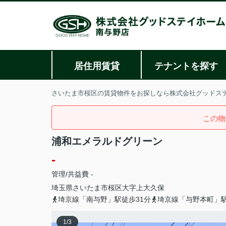
居住用賃貸
テナントを探す
さいたま市桜区の賃貸物件をお探しなら株式会社グッドス
この物
浦和エメラルドグリーン
-
管理/共益費 -
埼玉県
さいたま市桜区
大字上大久保
埼京線「南与野」駅徒歩31分
埼京線「与野本町」駅
1
/
3