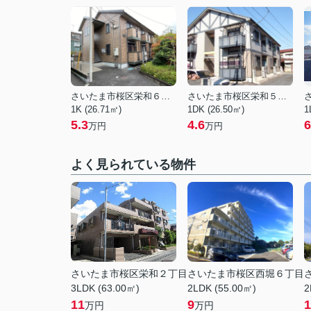
さいたま市桜区栄和６丁目
さいたま市桜区栄和５丁目
1K (26.71㎡)
1DK (26.50㎡)
1
5.3
4.6
6
万円
万円
よく見られている物件
さいたま市桜区栄和２丁目
さいたま市桜区西堀６丁目
3LDK (63.00㎡)
2LDK (55.00㎡)
2
11
9
1
万円
万円