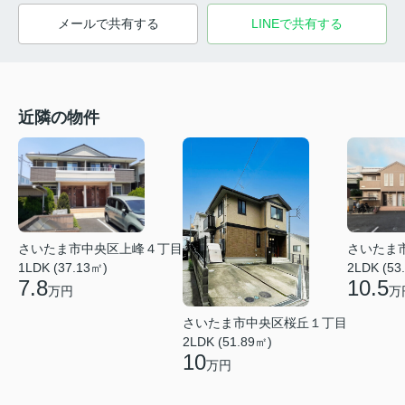
メールで共有する
LINEで共有する
近隣の物件
さいたま市中央区上峰４丁目
さいたま
1LDK (37.13㎡)
2LDK (53
7.8
10.5
万円
万
さいたま市中央区桜丘１丁目
2LDK (51.89㎡)
10
万円