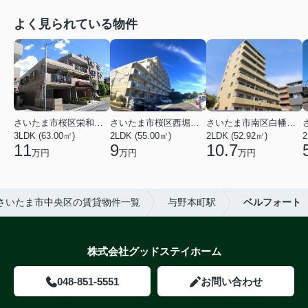
よく見られている物件
さいたま市桜区栄和２丁目
さいたま市桜区西堀６丁目
さいたま市南区白幡６丁目
3LDK (63.00㎡)
2LDK (55.00㎡)
2LDK (52.92㎡)
2
11
9
10.7
万円
万円
万円
さいたま市中央区の賃貸物件一覧
与野本町駅
ベルフォート
株式会社グッドステイホーム
048-851-5551
お問い合わせ