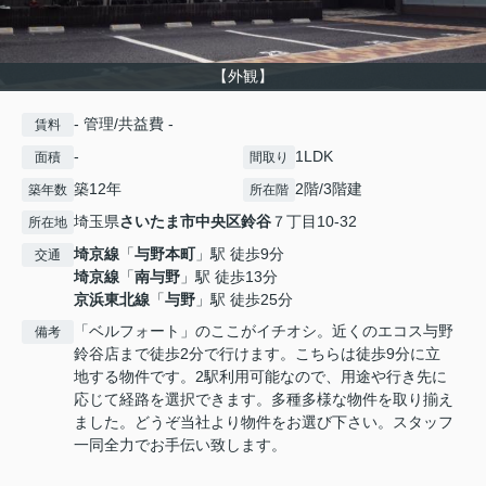
【外観】
- 管理/共益費 -
賃料
-
1LDK
面積
間取り
築12年
2階/3階建
築年数
所在階
埼玉県
さいたま市中央区
鈴谷
７丁目10-32
所在地
埼京線
「
与野本町
」駅 徒歩9分
交通
埼京線
「
南与野
」駅 徒歩13分
京浜東北線
「
与野
」駅 徒歩25分
「ベルフォート」のここがイチオシ。近くのエコス与野
備考
鈴谷店まで徒歩2分で行けます。こちらは徒歩9分に立
地する物件です。2駅利用可能なので、用途や行き先に
応じて経路を選択できます。多種多様な物件を取り揃え
ました。どうぞ当社より物件をお選び下さい。スタッフ
一同全力でお手伝い致します。