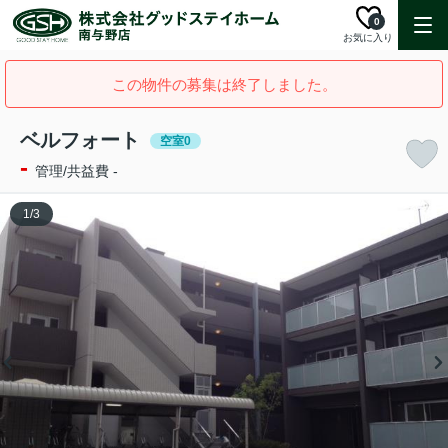
0
お気に入り
この物件の募集は終了しました。
ベルフォート
空室0
-
管理/共益費 -
1
/
3