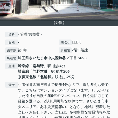
【外観】
- 管理/共益費 -
賃料
-
1LDK
面積
間取り
築9年
2階/3階建
築年数
所在階
埼玉県
さいたま市中央区
鈴谷
２丁目743-3
所在地
埼京線
「
南与野
」駅 徒歩4分
交通
埼京線
「
与野本町
」駅 徒歩20分
京浜東北線
「
北浦和
」駅 徒歩25分
小鳩保育園南与野まで徒歩4分なので、送り迎えも楽で
備考
す。こちらはマンションタイプになります。しっかりと
した造りが自慢の築9年のマンション。行く先に応じて
経路を選べる、2駅利用可能な物件です。さいたま市中
央区エリアにある賃貸情報のことなら、地域に密着した
当社へお任せ下さい。当社は、多種多様な賃貸情報を取
り扱っております。ご要望や不明な点などございました