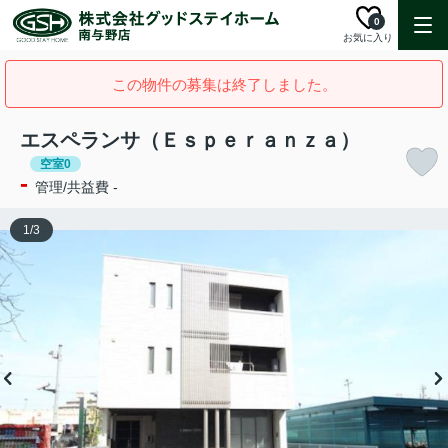
0
お気に入り
この物件の募集は終了しました。
エスペランサ（Ｅｓｐｅｒａｎｚａ）
空室0
-
管理/共益費 -
1
/
3