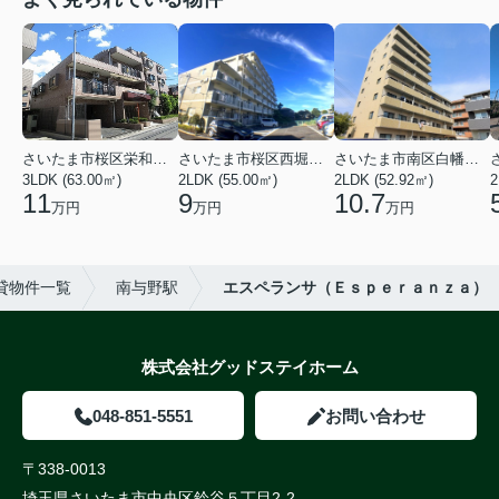
さいたま市桜区栄和２丁目
さいたま市桜区西堀６丁目
さいたま市南区白幡６丁目
3LDK (63.00㎡)
2LDK (55.00㎡)
2LDK (52.92㎡)
2
11
9
10.7
万円
万円
万円
貸物件一覧
南与野駅
エスペランサ（Ｅｓｐｅｒａｎｚａ）
株式会社グッドステイホーム
048-851-5551
お問い合わせ
〒338-0013
埼玉県さいたま市中央区鈴谷５丁目2-2