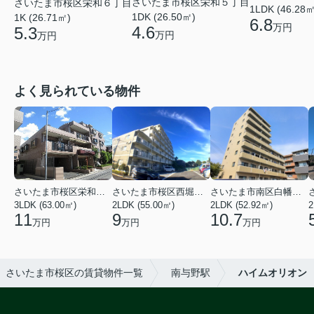
さいたま市桜区栄和５丁目
さいたま市桜区栄和６丁目
1LDK (46.28㎡
1DK (26.50㎡)
1K (26.71㎡)
6.8
万円
4.6
5.3
万円
万円
よく見られている物件
さいたま市桜区栄和２丁目
さいたま市桜区西堀６丁目
さいたま市南区白幡６丁目
3LDK (63.00㎡)
2LDK (55.00㎡)
2LDK (52.92㎡)
2
11
9
10.7
万円
万円
万円
さいたま市桜区の賃貸物件一覧
南与野駅
ハイムオリオン