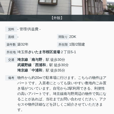
【外観】
- 管理/共益費 -
賃料
-
2DK
面積
間取り
築32年
1階/2階建
築年数
所在階
埼玉県
さいたま市桜区
道場
２丁目5-1
所在地
埼京線
「
南与野
」駅 徒歩30分
交通
武蔵野線
「
西浦和
」駅 徒歩30分
埼京線
「
中浦和
」駅 徒歩35分
物件から約20mで駐車場に行けます。こちらの物件はア
備考
パートです。入居者にとっても扱いやすい敷地内ごみ置
き場がついています。自宅から2駅利用できる、利便性
の高いアパートです。埼京線南与野周辺の物件で気にな
ることがあれば、当社までお問い合わせください。アク
セスや物件詳細などを詳しくご紹介させていただきま
す。